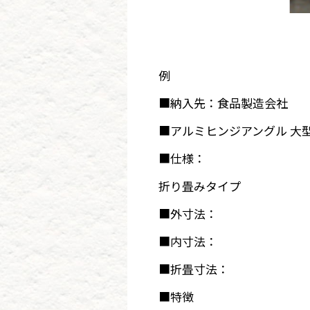
例
■納入先：食品製造会社
■アルミヒンジアングル 大
■仕様：
折り畳みタイプ
■外寸法：
■内寸法：
■折畳寸法：
■特徴