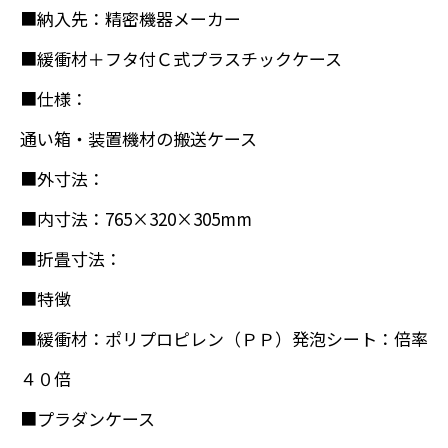
■納入先：精密機器メーカー
■緩衝材＋フタ付Ｃ式プラスチックケース
■仕様：
通い箱・装置機材の搬送ケース
■外寸法：
■内寸法：765×320×305mm
■折畳寸法：
■特徴
■緩衝材：ポリプロピレン（ＰＰ）発泡シート：倍率
４０倍
■プラダンケース