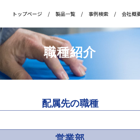
トップページ
/
製品一覧
/
事例検索
/
会社概
職種紹介
配属先の職種
営業部